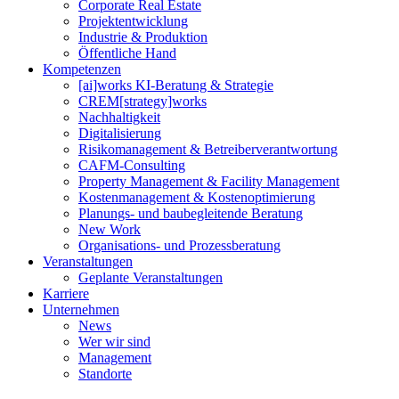
Corporate Real Estate
Projektentwicklung
Industrie & Produktion
Öffentliche Hand
Kompetenzen
[ai]works KI-Beratung & Strategie
CREM[strategy]works
Nachhaltigkeit
Digitalisierung
Risikomanagement & Betreiberverantwortung
CAFM-Consulting
Property Management & Facility Management
Kostenmanagement & Kostenoptimierung
Planungs- und baubegleitende Beratung
New Work
Organisations- und Prozessberatung
Veranstaltungen
Geplante Veranstaltungen
Karriere
Unternehmen
News
Wer wir sind
Management
Standorte