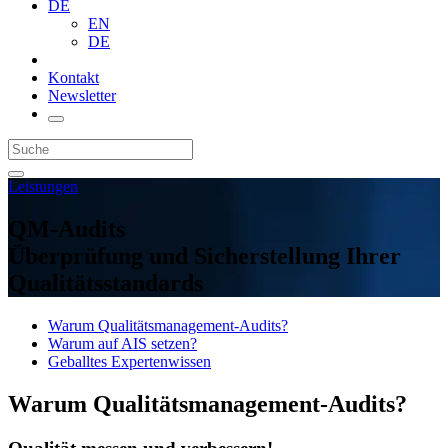
DE
EN
DE
Kontakt
Newsletter
Leistungen
QM-Audits
Überprüfung und Sicherstellung Ihrer
Qualitätsstandards
Warum Qualitätsmanagement-Audits?
Warum auf AIS setzen?
Geballtes Expertenwissen
Warum Qualitätsmanagement-Audits?