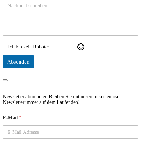
N
i
a
l
c
*
h
r
i
c
h
Ich bin kein Roboter
t
Absenden
Newsletter abonnieren Bleiben Sie mit unserem kostenlosen
Newsletter immer auf dem Laufenden!
E-Mail
*