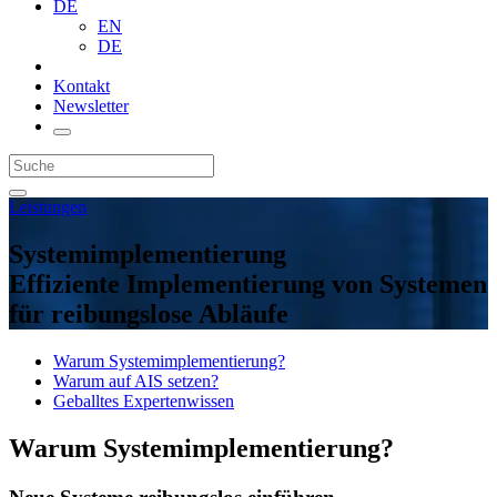
DE
EN
DE
Kontakt
Newsletter
Leistungen
Systemimplementierung
Effiziente Implementierung von Systemen
für reibungslose Abläufe
Warum Systemimplementierung?
Warum auf AIS setzen?
Geballtes Expertenwissen
Warum Systemimplementierung?