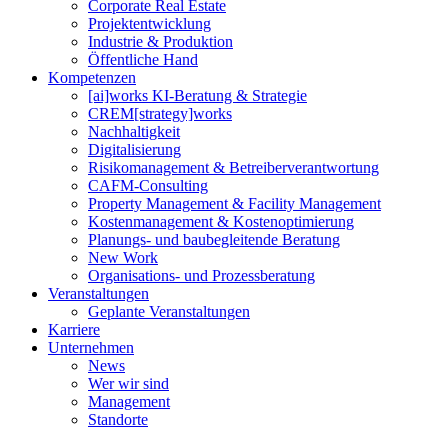
Corporate Real Estate
Projektentwicklung
Industrie & Produktion
Öffentliche Hand
Kompetenzen
[ai]works KI-Beratung & Strategie
CREM[strategy]works
Nachhaltigkeit
Digitalisierung
Risikomanagement & Betreiberverantwortung
CAFM-Consulting
Property Management & Facility Management
Kostenmanagement & Kostenoptimierung
Planungs- und baubegleitende Beratung
New Work
Organisations- und Prozessberatung
Veranstaltungen
Geplante Veranstaltungen
Karriere
Unternehmen
News
Wer wir sind
Management
Standorte