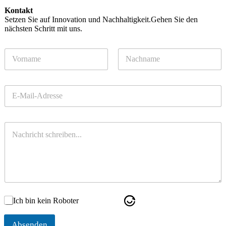
Kontakt
Setzen Sie auf Innovation und Nachhaltigkeit.Gehen Sie den
nächsten Schritt mit uns.
N
a
m
Vorname
Nachname
e
E
*
-
M
a
N
i
a
l
c
*
h
r
i
c
h
Ich bin kein Roboter
t
Absenden