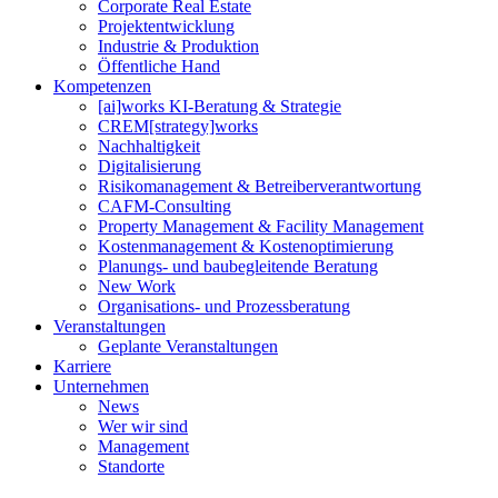
Corporate Real Estate
Projektentwicklung
Industrie & Produktion
Öffentliche Hand
Kompetenzen
[ai]works KI-Beratung & Strategie
CREM[strategy]works
Nachhaltigkeit
Digitalisierung
Risikomanagement & Betreiberverantwortung
CAFM-Consulting
Property Management & Facility Management
Kostenmanagement & Kostenoptimierung
Planungs- und baubegleitende Beratung
New Work
Organisations- und Prozessberatung
Veranstaltungen
Geplante Veranstaltungen
Karriere
Unternehmen
News
Wer wir sind
Management
Standorte